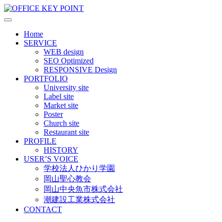
Web Design Production
OFFICE KEY POINT
Home
SERVICE
WEB design
SEO Optimized
RESPONSIVE Design
PORTFOLIO
University site
Label site
Market site
Poster
Church site
Restaurant site
PROFILE
HISTORY
USER’S VOICE
学校法人ひかり学園
岡山聖心教会
岡山中央魚市株式会社
潮建設工業株式会社
CONTACT