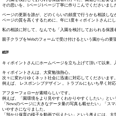
その思いを、1ページ1ページ丁寧に作りこんでくださいまし
ページの更新を誰が、どのくらいの頻度で行うかも相談しな
ページの質を高くするために、年に1度キィポイントさんにし
私の相談に対して、なんでも「入園を検討しておられる保護
親子クラブをWebのフォームで受け付けるという園からの要
総評
キィポイントさんにホームページを立ち上げて頂いて以来、
キィポイントさんは、大変勉強熱心。
次々に変わりゆくネット社会に迅速に対応してくださいます
例えば、 レスポンシブデザイン 。トラブルにもいち早く対
アフターフォローが素晴らしいです。
例えば、「園環境をより見やすくわかりやすくしたい」とい
「Newsのページに大きなデータ量の写真も載せたい」「ス
いやすさになりました。
「預かり保育の様子を動画で伝えたい」という考えには、大