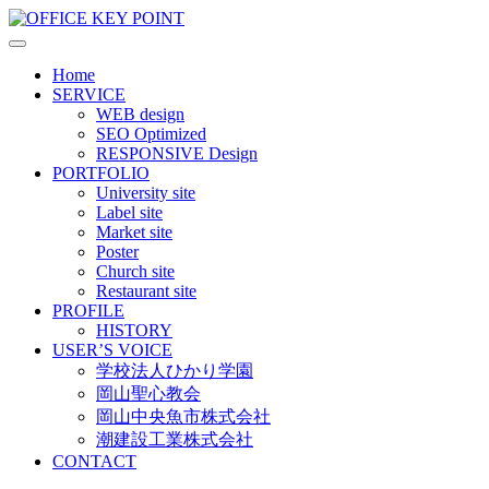
Web Design Production
OFFICE KEY POINT
Home
SERVICE
WEB design
SEO Optimized
RESPONSIVE Design
PORTFOLIO
University site
Label site
Market site
Poster
Church site
Restaurant site
PROFILE
HISTORY
USER’S VOICE
学校法人ひかり学園
岡山聖心教会
岡山中央魚市株式会社
潮建設工業株式会社
CONTACT